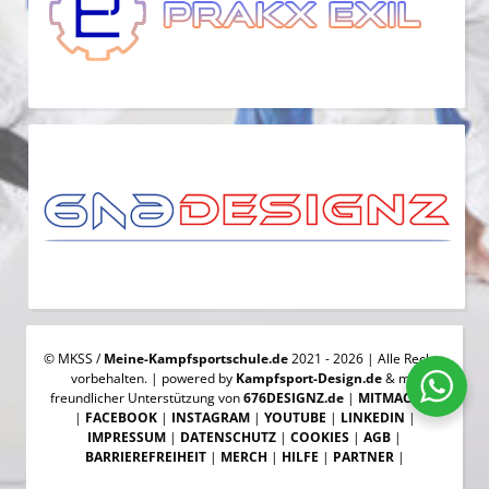
© MKSS /
Meine-Kampfsportschule.de
2021 - 2026 | Alle Rechte
vorbehalten. | powered by
Kampfsport-Design.de
& mit
freundlicher Unterstützung von
676DESIGNZ.de
|
MITMACHEN
|
FACEBOOK
|
INSTAGRAM
|
YOUTUBE
|
LINKEDIN
|
IMPRESSUM
|
DATENSCHUTZ
|
COOKIES
|
AGB
|
BARRIEREFREIHEIT
|
MERCH
|
HILFE
|
PARTNER
|